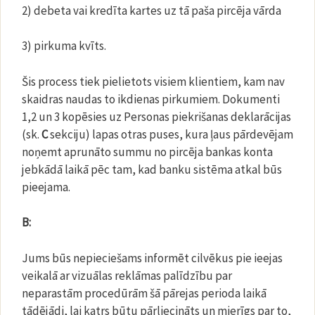
2) debeta vai kredīta kartes uz tā paša pircēja vārda
3) pirkuma kvīts.
Šis process tiek pielietots visiem klientiem, kam nav
skaidras naudas to ikdienas pirkumiem. Dokumenti
1,2 un 3 kopēsies uz Personas piekrišanas deklarācijas
(sk.
C
sekciju) lapas otras puses, kura ļaus pārdevējam
noņemt aprunāto summu no pircēja bankas konta
jebkādā laikā pēc tam, kad banku sistēma atkal būs
pieejama.
B:
Jums būs nepieciešams informēt cilvēkus pie ieejas
veikalā ar vizuālas reklāmas palīdzību par
neparastām procedūrām šā pārejas perioda laikā
tādējādi, lai katrs būtu pārliecināts un mierīgs par to,