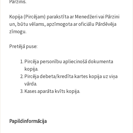
Pārzinis.
Kopija (Pircējam) parakstīta ar Menedžeri vai Pārzini
un, būtu vēlams, apzīmogota ar oficiālu Pārdēvēja
zīmogu.
Pretējā puse:
Pircēja personību apliecinošā dokumenta
kopija.
Pircēja debeta/kredīta kartes kopija uz viņa
vārda.
Kases aparāta kvīts kopija.
Papildinformācija