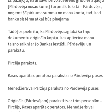
Es paziņoju, ka ar savu brīvo suverēno gribu es atļauju
[Pārdevēja nosaukums] turpmāk tekstā – Pārdevējs,
noņemt šā pirkuma summu no mana konta, tad, kad
banku sistēma atkal būs pieejama.
Tādēļ es piekrītu, ka Pārdevējs saglabā šo triju
dokumentu oriģinālo kopiju, kas apliecina manu
taisno saikni ar šo Bankas iestādi, Pārdevēju un
parakstu.
Pircēja paraksts.
Kases aparāta operatora paraksts no Pārdevēja puses.
Menedžera vai Pārziņa paraksts no Pārdevēja puses.
Oriģināls (Pārdevējam) parakstīts ar trim personām –
Pircējs, Kases aparāta operators, Menedžeris vai