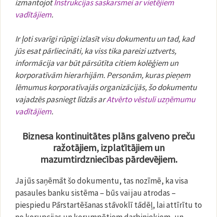
izmantojot
Instrukcijas saskarsmei ar vietējiem
vadītājiem
.
Ir ļoti svarīgi rūpīgi izlasīt visu dokumentu un tad, kad
jūs esat pārliecināti, ka viss tika pareizi uztverts,
informācija var būt pārsūtīta citiem kolēģiem un
korporatīvām hierarhijām. Personām, kuras pieņem
lēmumus korporatīvajās organizācijās, šo dokumentu
vajadzēs pasniegt līdzās ar
Atvērto vēstuli uzņēmumu
vadītājiem
.
Biznesa kontinuitātes plāns galveno preču
ražotājiem, izplatītājiem un
mazumtirdzniecības pārdevējiem.
Ja jūs saņēmāt šo dokumentu, tas nozīmē, ka visa
pasaules banku sistēma – būs vai jau atrodas –
piespiedu Pārstartēšanas stāvoklī tādēļ, lai attīrītu to
no korupcijas un korumpētiem darbiniekiem, un