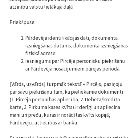
atzinību valstu lielākajā daļā:
Priekšpuse:
Pārdevēja identifikācijas dati, dokumenta
izsniegšanas datums, dokumenta izsniegšanas
fiziskā adrese.
Iesniegums par Pircēja personisku piekrišanu
ar Pārdevēja nosacījumiem pārejas periodā:
[Vārds, uzvārds] turpmāk tekstā – Pircējs, paziņoju
par savu piekrišanu tam, ka pieliekamie dokumenti
(1. Pircēja personības apliecība, 2. Debeta/kredīta
karte, 3. Pirkuma kases kvīts) ir derīgi un apliecina
mani un preču, kuras ir norādītas kvīts kopijā,
Pārdevēju, attiecībās ar banku.