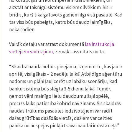
aizstāt ar taisnīgu sistēmu visiem cilvēkiem. Šis ir
brīdis, kurš tika gatavots gadiem ilgi visā pasaulē. Kad
tas viss būs pabeigts, katrs būs daudz laimīgāks,
nekā šodien.
Vairāk detaļu var atrast dokumentā
Īsa instrukcija
vietējiem vadītājiem
, zemāk – īss citāts no tā:
“Skaidrā nauda nebūs pieejama, izņemot to, kas jau ir
apritē, visilgākais – 2 nedēļu laikā. Atbildīgo aģentūru
nodoms un plāni ļauj cerēt uz labāku scenāriju, kad
banku sistēma būs slēgta 3-5 dienu laikā. Tomēr,
ņemot vērā mainīgo lielu daudzumu šajā spēlē,
precīzs laiks patiesībā šobrīd nav zināms. Šis skaidrās
naudas trūkums pasaules iedzīvotājiem var radīt
dažas grūtības dažādās vietās, dažiem var celties
panika no nespējas piekļūt savai naudai ierastā ceļā.”