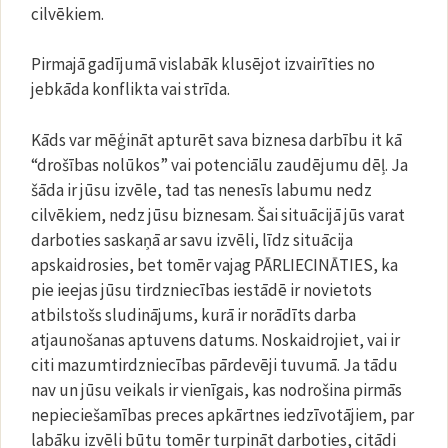
cilvēkiem.
Pirmajā gadījumā vislabāk klusējot izvairīties no
jebkāda konflikta vai strīda.
Kāds var mēģināt apturēt sava biznesa darbību it kā
“drošības nolūkos” vai potenciālu zaudējumu dēļ. Ja
šāda ir jūsu izvēle, tad tas nenesīs labumu nedz
cilvēkiem, nedz jūsu biznesam. Šai situācijā jūs varat
darboties saskaņā ar savu izvēli, līdz situācija
apskaidrosies, bet tomēr vajag PĀRLIECINĀTIES, ka
pie ieejas jūsu tirdzniecības iestādē ir novietots
atbilstošs sludinājums, kurā ir norādīts darba
atjaunošanas aptuvens datums. Noskaidrojiet, vai ir
citi mazumtirdzniecības pārdevēji tuvumā. Ja tādu
nav un jūsu veikals ir vienīgais, kas nodrošina pirmās
nepieciešamības preces apkārtnes iedzīvotājiem, par
labāku izvēli būtu tomēr turpināt darboties, citādi