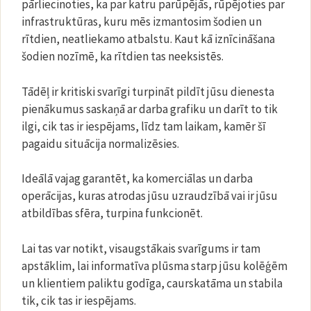
pārliecinoties, ka par katru parūpējās, rūpējoties par
infrastruktūras, kuru mēs izmantosim šodien un
rītdien, neatliekamo atbalstu. Kaut kā iznīcināšana
šodien nozīmē, ka rītdien tas neeksistēs.
Tādēļ ir kritiski svarīgi turpināt pildīt jūsu dienesta
pienākumus saskaņā ar darba grafiku un darīt to tik
ilgi, cik tas ir iespējams, līdz tam laikam, kamēr šī
pagaidu situācija normalizēsies.
Ideālā vajag garantēt, ka komerciālas un darba
operācijas, kuras atrodas jūsu uzraudzībā vai ir jūsu
atbildības sfēra, turpina funkcionēt.
Lai tas var notikt, visaugstākais svarīgums ir tam
apstāklim, lai informatīva plūsma starp jūsu kolēģēm
un klientiem paliktu godīga, caurskatāma un stabila
tik, cik tas ir iespējams.