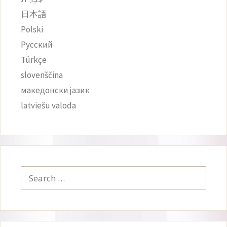
日本語
Polski
Русский
Türkçe
slovenščina
македонски јазик
latviešu valoda
Search
for: