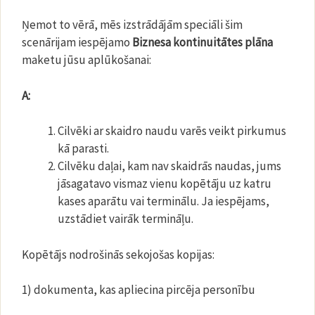
Ņemot to vērā, mēs izstrādājām speciāli šim
scenārijam iespējamo
Biznesa kontinuitātes plāna
maketu jūsu aplūkošanai:
A:
Cilvēki ar skaidro naudu varēs veikt pirkumus
kā parasti.
Cilvēku daļai, kam nav skaidrās naudas, jums
jāsagatavo vismaz vienu kopētāju uz katru
kases aparātu vai terminālu. Ja iespējams,
uzstādiet vairāk termināļu.
Kopētājs nodrošinās sekojošas kopijas:
1) dokumenta, kas apliecina pircēja personību