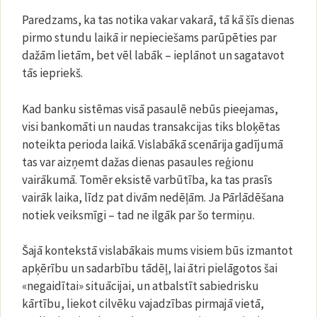
Paredzams, ka tas notika vakar vakarā, tā kā šīs dienas
pirmo stundu laikā ir nepieciešams parūpēties par
dažām lietām, bet vēl labāk – ieplānot un sagatavot
tās iepriekš.
Kad banku sistēmas visā pasaulē nebūs pieejamas,
visi bankomāti un naudas transakcijas tiks bloķētas
noteikta perioda laikā. Vislabākā scenārija gadījumā
tas var aizņemt dažas dienas pasaules reģionu
vairākumā. Tomēr eksistē varbūtība, ka tas prasīs
vairāk laika, līdz pat divām nedēļām. Ja Pārlādēšana
notiek veiksmīgi – tad ne ilgāk par šo termiņu.
Šajā kontekstā vislabākais mums visiem būs izmantot
apķērību un sadarbību tādēļ, lai ātri pielāgotos šai
«negaidītai» situācijai, un atbalstīt sabiedrisku
kārtību, liekot cilvēku vajadzības pirmajā vietā,