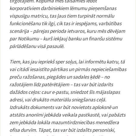
tirgotājiem. Kopumā mēs taisāmies iedot
korporatīviem darbiniekiem lēmumu pieņemšanas
vispusīgu matricu, tas ļaus tiem turpināt normālu
funkcionēšanu tik ilgi, cik tas ir iespējams, varbūtības
scenārija – pārejas perioda ietvaros, kuru mēs dēvējam
par Notikumu – kurš iekļauj banku un finanšu sistēmu
pārlādēšanu visā pasaulē.
Tiem, kas jau iepriekš sper soļus, lai informētu katru, tā
vai citādi iesaistīto pārtikas un pirmās nepieciešamības
preču ražošanas, piegādes un sadales ķēdē – no
ražotājiem līdz patērētājiem – tas var būt izdarīts
dažādos ceļos: caur e-pastu, sniedzot šīs mājaslapas
adresi, vai drukāto materiālu sniegšanas ceļā.
Izdrukāts dokuments var būt novietots aploksnē un
atstāts anonīmi jebkāda veikala pastkastē, vai pabāzts
zem jebkāda lokāla mazumtirdzniecības menedžera
ofisa durvīm. Tāpat, tas var būt izdalīts personiski,