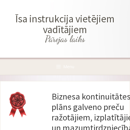
Skip
to
Īsa instrukcija vietējiem
content
vadītājiem
Pārejas laiks
Menu
Biznesa kontinuitāte
plāns galveno preču
ražotājiem, izplatītāj
un mazumtirdzniecīb