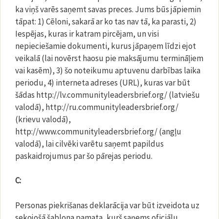
ka viņš varēs saņemt savas preces. Jums būs jāpiemin
tāpat: 1) Cēloni, sakarā ar ko tas nav tā, ka parasti, 2)
Iespējas, kuras ir katram pircējam, un visi
nepieciešamie dokumenti, kurus jāpaņem līdzi ejot
veikalā (lai novērst haosu pie maksājumu termināļiem
vai kasēm), 3) šo noteikumu aptuvenu darbības laika
periodu, 4) interneta adreses (URL), kuras var būt
šādas http://lv.communityleadersbrief.org/ (latviešu
valodā), http://ru.communityleadersbrief.org/
(krievu valodā),
http://www.communityleadersbrief.org/ (angļu
valodā), lai cilvēki varētu saņemt papildus
paskaidrojumus par šo pārejas periodu.
C:
Personas piekrišanas deklarācija var būt izveidota uz
sekojošā šablona pamata, kurš saņems oficiālu