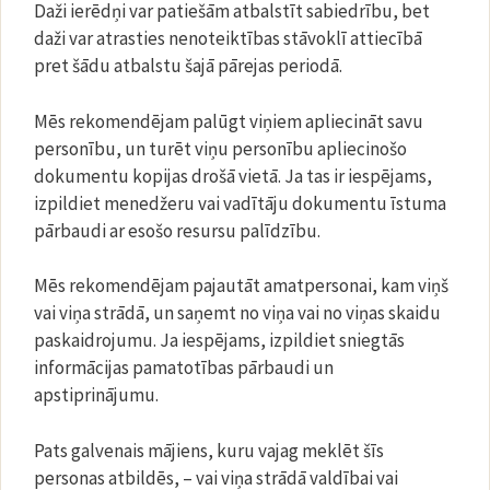
Daži ierēdņi var patiešām atbalstīt sabiedrību, bet
daži var atrasties nenoteiktības stāvoklī attiecībā
pret šādu atbalstu šajā pārejas periodā.
Mēs rekomendējam palūgt viņiem apliecināt savu
personību, un turēt viņu personību apliecinošo
dokumentu kopijas drošā vietā. Ja tas ir iespējams,
izpildiet menedžeru vai vadītāju dokumentu īstuma
pārbaudi ar esošo resursu palīdzību.
Mēs rekomendējam pajautāt amatpersonai, kam viņš
vai viņa strādā, un saņemt no viņa vai no viņas skaidu
paskaidrojumu. Ja iespējams, izpildiet sniegtās
informācijas pamatotības pārbaudi un
apstiprinājumu.
Pats galvenais mājiens, kuru vajag meklēt šīs
personas atbildēs, – vai viņa strādā valdībai vai