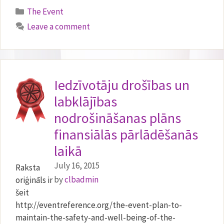
Categories
The Event
Leave a comment
Iedzīvotāju drošības un
labklājības
nodrošināšanas plāns
finansiālās pārlādēšanās
laikā
July 16, 2015
Raksta
by
clbadmin
oriģināls ir
šeit
http://eventreference.org/the-event-plan-to-
maintain-the-safety-and-well-being-of-the-