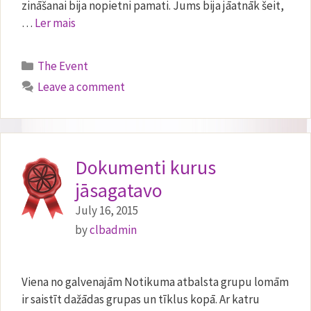
zināšanai bija nopietni pamati. Jums bija jāatnāk šeit,
…
Ler mais
Categories
The Event
Leave a comment
Dokumenti kurus
jāsagatavo
July 16, 2015
by
clbadmin
Viena no galvenajām Notikuma atbalsta grupu lomām
ir saistīt dažādas grupas un tīklus kopā. Ar katru