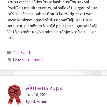
grupu var sazināties Pretošanās Kustība un / vai
Pozitīvas militārpersonas, lai palīdzētu organizēt un
pārliecināt savu sabiedrību. Ir lietderīgi sagatavot
savas kopienas organizētāju un vadītāju kontaktu
sarakstu, piemēram: Vietējā policija un ugunsdzēsēji
Vietējais mērs un / vai administrācijas vadītais …
Ler
mais
Categories
The Event
Leave a comment
Akmens zupa
July 16, 2015
by
clbadmin