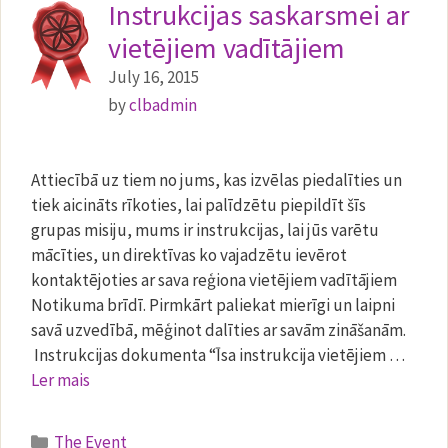
Instrukcijas saskarsmei ar
vietējiem vadītājiem
July 16, 2015
by
clbadmin
Attiecībā uz tiem no jums, kas izvēlas piedalīties un
tiek aicināts rīkoties, lai palīdzētu piepildīt šīs
grupas misiju, mums ir instrukcijas, lai jūs varētu
mācīties, un direktīvas ko vajadzētu ievērot
kontaktējoties ar sava reģiona vietējiem vadītājiem
Notikuma brīdī. Pirmkārt paliekat mierīgi un laipni
savā uzvedībā, mēģinot dalīties ar savām zināšanām.
Instrukcijas dokumenta “Īsa instrukcija vietējiem …
Ler mais
Categories
The Event