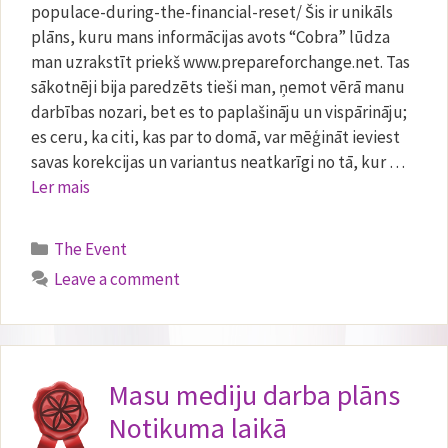
populace-during-the-financial-reset/ Šis ir unikāls
plāns, kuru mans informācijas avots “Cobra” lūdza
man uzrakstīt priekš www.prepareforchange.net. Tas
sākotnēji bija paredzēts tieši man, ņemot vērā manu
darbības nozari, bet es to paplašināju un vispārināju;
es ceru, ka citi, kas par to domā, var mēģināt ieviest
savas korekcijas un variantus neatkarīgi no tā, kur …
Ler mais
Categories
The Event
Leave a comment
Masu mediju darba plāns
Notikuma laikā