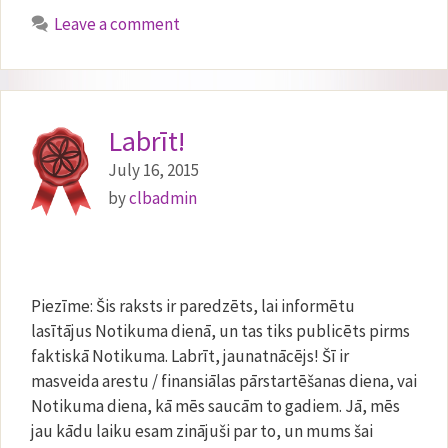
Leave a comment
Labrīt!
July 16, 2015
by
clbadmin
Piezīme: Šis raksts ir paredzēts, lai informētu
lasītājus Notikuma dienā, un tas tiks publicēts pirms
faktiskā Notikuma. Labrīt, jaunatnācējs! Šī ir
masveida arestu / finansiālas pārstartēšanas diena, vai
Notikuma diena, kā mēs saucām to gadiem. Jā, mēs
jau kādu laiku esam zinājuši par to, un mums šai