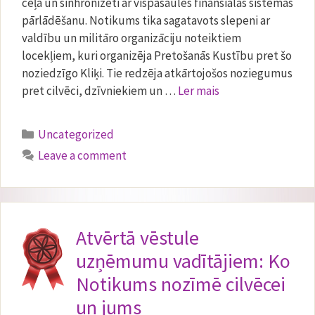
ceļā un sinhronizēti ar vispasaules finansiālās sistēmas
pārlādēšanu. Notikums tika sagatavots slepeni ar
valdību un militāro organizāciju noteiktiem
locekļiem, kuri organizēja Pretošanās Kustību pret šo
noziedzīgo Kliķi. Tie redzēja atkārtojošos noziegumus
pret cilvēci, dzīvniekiem un …
Ler mais
Categories
Uncategorized
Leave a comment
Atvērtā vēstule
uzņēmumu vadītājiem: Ko
Notikums nozīmē cilvēcei
un jums