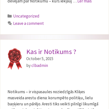
dēvējam par Notikumu – kurš iekļauj …
Ler mais
Categories
Uncategorized
Leave a comment
Kas ir Notikums ?
October 5, 2015
by
clbadmin
Notikums – ir vispasaules noziedzīgās Kliķes
masveida arestu diena: korumpēto politiķu, lielu
baņķieru un pārējo. Aresti tiks veikti pilnīgi likumīgā