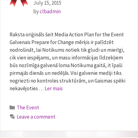
July 15, 2015
by
clbadmin
Raksta oriģināls šeit Media Action Plan for the Event
Galvenais Prepare for Change mērķis ir palīdzēt
nodrošināt, lai Notikums notiek tik gludi un mierīgi,
cik vien iespējams, un masu informācijas līdzekļiem
būs nozīmīga galvenā loma Notikuma gaitā, it īpaši
pirmajās dienās un nedēļās. Visi galvenie mediji tiks
nogriezti no kontroles struktūrām, un Gaismas spēki
nekavējoties …
Ler mais
Categories
The Event
Leave a comment