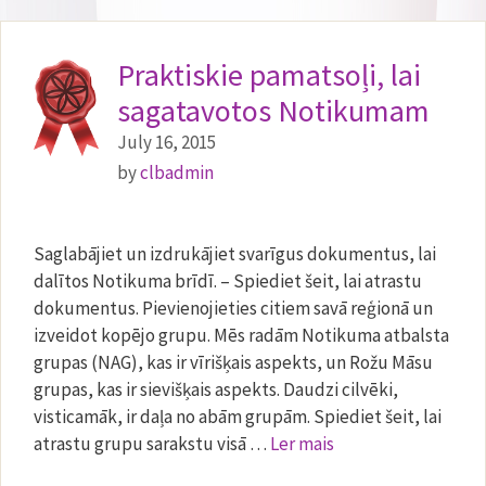
Praktiskie pamatsoļi, lai
sagatavotos Notikumam
July 16, 2015
by
clbadmin
Saglabājiet un izdrukājiet svarīgus dokumentus, lai
dalītos Notikuma brīdī. – Spiediet šeit, lai atrastu
dokumentus. Pievienojieties citiem savā reģionā un
izveidot kopējo grupu. Mēs radām Notikuma atbalsta
grupas (NAG), kas ir vīrišķais aspekts, un Rožu Māsu
grupas, kas ir sievišķais aspekts. Daudzi cilvēki,
visticamāk, ir daļa no abām grupām. Spiediet šeit, lai
atrastu grupu sarakstu visā …
Ler mais