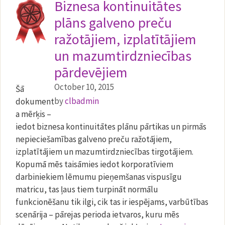
Biznesa kontinuitātes
plāns galveno preču
ražotājiem, izplatītājiem
un mazumtirdzniecības
pārdevējiem
October 10, 2015
Šā
by
clbadmin
dokument
a mērķis –
iedot biznesa kontinuitātes plānu pārtikas un pirmās
nepieciešamības galveno preču ražotājiem,
izplatītājiem un mazumtirdzniecības tirgotājiem.
Kopumā mēs taisāmies iedot korporatīviem
darbiniekiem lēmumu pieņemšanas vispusīgu
matricu, tas ļaus tiem turpināt normālu
funkcionēšanu tik ilgi, cik tas ir iespējams, varbūtības
scenārija – pārejas perioda ietvaros, kuru mēs