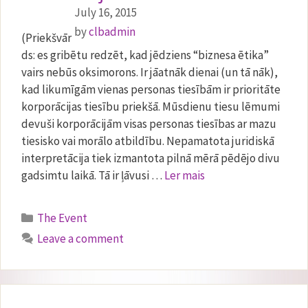
July 16, 2015
by
clbadmin
(Priekšvār
ds: es gribētu redzēt, kad jēdziens “biznesa ētika”
vairs nebūs oksimorons. Ir jāatnāk dienai (un tā nāk),
kad likumīgām vienas personas tiesībām ir prioritāte
korporācijas tiesību priekšā. Mūsdienu tiesu lēmumi
devuši korporācijām visas personas tiesības ar mazu
tiesisko vai morālo atbildību. Nepamatota juridiskā
interpretācija tiek izmantota pilnā mērā pēdējo divu
gadsimtu laikā. Tā ir ļāvusi …
Ler mais
Categories
The Event
Leave a comment