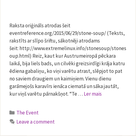
Raksta oriģināls atrodas šeit
eventreference.org/2015/06/29/stone-soup/ (Teksts,
rakstīts ar slīpo šriftu, sākotnēji atrodams
šeit: http://www.extremelinux.info/stonesoup/stones
oup.html) Reiz, kaut kur Austrumeiropā pēckara
laikā, bija liels bads, un cilvēki greizsirdīgi krāja katru
ēdiena gabaliņu, ko viņi varētu atrast, slēpjot to pat
no saviem draugiem un kaimiņiem. Vienu dienu
garāmejošs karavīrs ienāca ciematā un sāka jautāt,
kur viņš varētu pārnakšņot. “Te …
Ler mais
Categories
The Event
Leave a comment