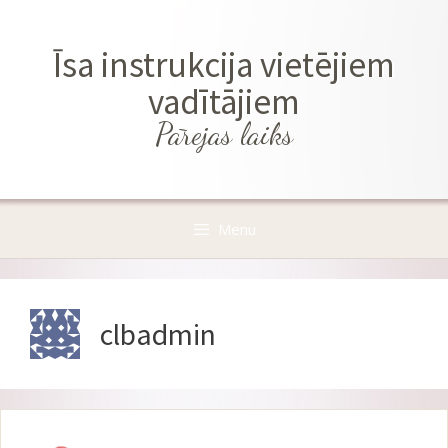
Skip
to
Īsa instrukcija vietējiem
content
vadītājiem
Pārejas laiks
Menu
clbadmin