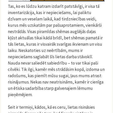
Tas, ko es lūdzu katram izdarīt patstāvīgi, ir visa tā
inventarizācija, kas ir nepieciešams, lai paliktu
dzīvam un veselam laikā, kad tirdzniecības veidi,
kurus mēs uzskatām par pašsaprotamiem, vienkārši
nestrādās. Visas piramīdas shēmas augšējās daļas
kļūst aktuālas tikai kādā brīdī, bet shēmas pamatā ir
tās lietas, kuras ir visvairāk svarīgas ikvienam un visu
laiku. Neskatoties uz neērtībām, mums ir
nepieciešams saglabāt šīs lietas darba stāvoklī.
Nauda nevar saliedēt sabiedrību – to var tikai paši
cilvēki. Tik ilgi, kamēr mēs strādāsim kopā, izdoma un
radošums, kas piemīt mūsu sugai, ļaus mums atrast
risinājumus. Nekas nav neatrisināms, kamēr ir cienīga
un ētiska sadarbība starp galvenajiem lēmumu
pieņēmējiem.
Šeit ir termiņi, kādos, kā es ceru, lietas risināsies