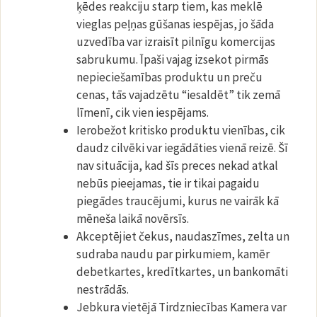
ķēdes reakciju starp tiem, kas meklē
vieglas peļņas gūšanas iespējas, jo šāda
uzvedība var izraisīt pilnīgu komercijas
sabrukumu. Īpaši vajag izsekot pirmās
nepieciešamības produktu un preču
cenas, tās vajadzētu “iesaldēt” tik zemā
līmenī, cik vien iespējams.
Ierobežot kritisko produktu vienības, cik
daudz cilvēki var iegādāties vienā reizē. Šī
nav situācija, kad šīs preces nekad atkal
nebūs pieejamas, tie ir tikai pagaidu
piegādes traucējumi, kurus ne vairāk kā
mēneša laikā novērsīs.
Akceptējiet čekus, naudaszīmes, zelta un
sudraba naudu par pirkumiem, kamēr
debetkartes, kredītkartes, un bankomāti
nestrādās.
Jebkura vietējā Tirdzniecības Kamera var