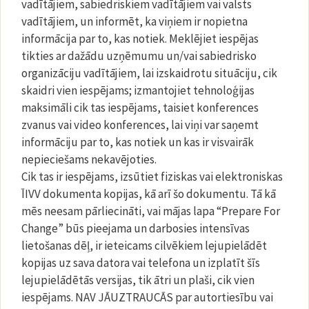
vadītājiem, sabiedriskiem vadītājiem vai valsts
vadītājiem, un informēt, ka viņiem ir nopietna
informācija par to, kas notiek. Meklējiet iespējas
tikties ar dažādu uzņēmumu un/vai sabiedrisko
organizāciju vadītājiem, lai izskaidrotu situāciju, cik
skaidri vien iespējams; izmantojiet tehnoloģijas
maksimāli cik tas iespējams, taisiet konferences
zvanus vai video konferences, lai viņi var saņemt
informāciju par to, kas notiek un kas ir visvairāk
nepieciešams nekavējoties.
Cik tas ir iespējams, izsūtiet fiziskas vai elektroniskas
ĪIVV dokumenta kopijas, kā arī šo dokumentu. Tā kā
mēs neesam pārliecināti, vai mājas lapa “Prepare For
Change” būs pieejama un darbosies intensīvas
lietošanas dēļ, ir ieteicams cilvēkiem lejupielādēt
kopijas uz sava datora vai telefona un izplatīt šīs
lejupielādētās versijas, tik ātri un plaši, cik vien
iespējams. NAV JĀUZTRAUCĀS par autortiesību vai