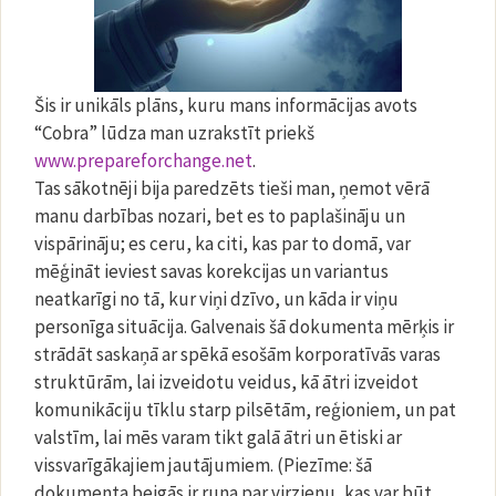
Šis ir unikāls plāns, kuru mans informācijas avots
“Cobra” lūdza man uzrakstīt priekš
www.prepareforchange.net
.
Tas sākotnēji bija paredzēts tieši man, ņemot vērā
manu darbības nozari, bet es to paplašināju un
vispārināju; es ceru, ka citi, kas par to domā, var
mēģināt ieviest savas korekcijas un variantus
neatkarīgi no tā, kur viņi dzīvo, un kāda ir viņu
personīga situācija. Galvenais šā dokumenta mērķis ir
strādāt saskaņā ar spēkā esošām korporatīvās varas
struktūrām, lai izveidotu veidus, kā ātri izveidot
komunikāciju tīklu starp pilsētām, reģioniem, un pat
valstīm, lai mēs varam tikt galā ātri un ētiski ar
vissvarīgākajiem jautājumiem. (Piezīme: šā
dokumenta beigās ir runa par virzienu, kas var būt