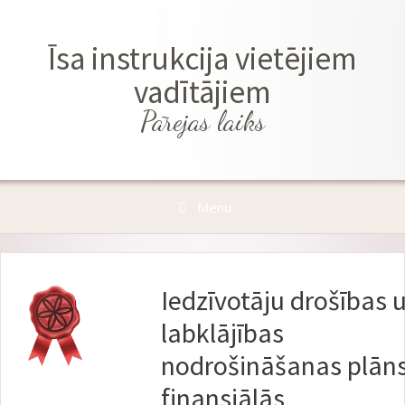
Skip
to
Īsa instrukcija vietējiem
content
vadītājiem
Pārejas laiks
Menu
Iedzīvotāju drošības 
labklājības
nodrošināšanas plān
finansiālās