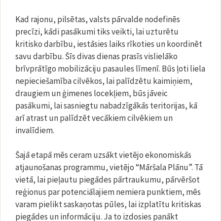
Kad rajonu, pilsētas, valsts pārvalde nodefinēs
precīzi, kādi pasākumi tiks veikti, lai uzturētu
kritisko darbību, iestāsies laiks rīkoties un koordinēt
savu darbību. Šīs divas dienas prasīs vislielāko
brīvprātīgo mobilizāciju pasaules līmenī. Būs ļoti liela
nepieciešamība cilvēkos, lai palīdzētu kaimiņiem,
draugiem un ģimenes locekļiem, būs jāveic
pasākumi, lai sasniegtu nabadzīgākās teritorijas, kā
arī atrast un palīdzēt vecākiem cilvēkiem un
invalīdiem.
Šajā etapā mēs ceram uzsākt vietējo ekonomiskās
atjaunošanas programmu, vietējo “Māršala Plānu”. Tā
vietā, lai pieļautu piegādes pārtraukumu, pārvēršot
reģionus par potenciālajiem nemiera punktiem, mēs
varam pielikt saskaņotas pūles, lai izplatītu kritiskas
piegādes un informāciju. Ja to izdosies panākt