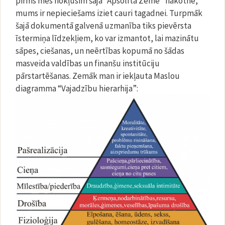
pirms mēs nokļūsim šajā “Apsolītā Zemē” nākotnē,
mums ir nepieciešams iziet cauri tagadnei. Turpmāk
šajā dokumentā galvenā uzmanība tiks pievērsta
īstermiņa līdzekļiem, ko var izmantot, lai mazinātu
sāpes, ciešanas, un neērtības kopumā no šādas
masveida valdības un finanšu institūciju
pārstartēšanas. Zemāk man ir iekļauta Maslou
diagramma “Vajadzību hierarhija”: