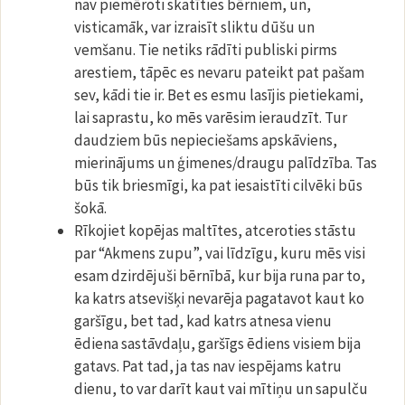
nav piemēroti skatīties bērniem, un,
visticamāk, var izraisīt sliktu dūšu un
vemšanu. Tie netiks rādīti publiski pirms
arestiem, tāpēc es nevaru pateikt pat pašam
sev, kādi tie ir. Bet es esmu lasījis pietiekami,
lai saprastu, ko mēs varēsim ieraudzīt. Tur
daudziem būs nepieciešams apskāviens,
mierinājums un ģimenes/draugu palīdzība. Tas
būs tik briesmīgi, ka pat iesaistīti cilvēki būs
šokā.
Rīkojiet kopējas maltītes, atceroties stāstu
par “Akmens zupu”, vai līdzīgu, kuru mēs visi
esam dzirdējuši bērnībā, kur bija runa par to,
ka katrs atsevišķi nevarēja pagatavot kaut ko
garšīgu, bet tad, kad katrs atnesa vienu
ēdiena sastāvdaļu, garšīgs ēdiens visiem bija
gatavs. Pat tad, ja tas nav iespējams katru
dienu, to var darīt kaut vai mītiņu un sapulču