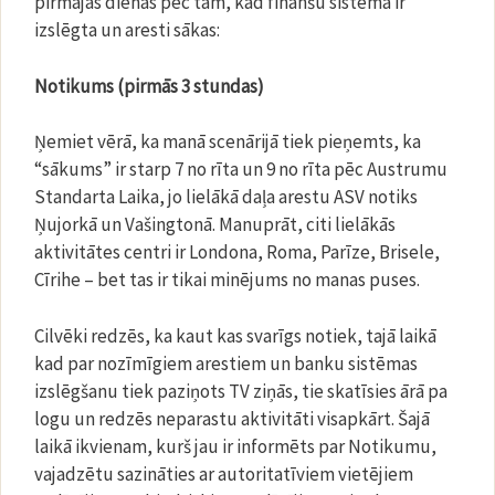
pirmajās dienas pēc tam, kad finanšu sistēma ir
izslēgta un aresti sākas:
Notikums (pirmās 3 stundas)
Ņemiet vērā, ka manā scenārijā tiek pieņemts, ka
“sākums” ir starp 7 no rīta un 9 no rīta pēc Austrumu
Standarta Laika, jo lielākā daļa arestu ASV notiks
Ņujorkā un Vašingtonā. Manuprāt, citi lielākās
aktivitātes centri ir Londona, Roma, Parīze, Brisele,
Cīrihe – bet tas ir tikai minējums no manas puses.
Cilvēki redzēs, ka kaut kas svarīgs notiek, tajā laikā
kad par nozīmīgiem arestiem un banku sistēmas
izslēgšanu tiek paziņots TV ziņās, tie skatīsies ārā pa
logu un redzēs neparastu aktivitāti visapkārt. Šajā
laikā ikvienam, kurš jau ir informēts par Notikumu,
vajadzētu sazināties ar autoritatīviem vietējiem