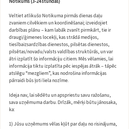
Notikums (3-24 stundas)
Veltiet atlikušo Notikuma pirmās dienas daļu
zvaniem cilvēkiem un koordinēšanai; izveidojiet
darbības plānu – kam labāk zvanīt pirmkārt, tie ir
draugi/ģimenes locekļi, kas strādā medijos,
tiesībaizsardzības dienestos, pilsētas dienestos,
pilsētas/novadu/valsts valdības struktūrās, un var
ātri izplatīt šo informāciju citiem. Mēs vēlamies, lai
informācija tiktu izplatīta pēc iespējas ātrāk – tāpēc
atslēgu “mezgliem”, kas nodrošina informācijas
pārraidi būs ļoti liela nozīme.
Ideja nav, lai sēdētu un apspriestu savu ražošanu,
sava uzņēmuma darbu. Drīzāk, mērķi būtu jānosaka,
ka:
1) Jūsu uzņēmums vēlas kļūt par daļu no risinājuma,