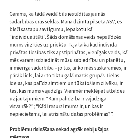
Cerams, ka tādā veidā būs iestādītas jaunās
sadarbības ērās sēklas. Manā dzimtā pilsētā ASV, es
bieži sastapu savtīgumu, iepakotu kā
“individualitāti”. Šāds domāšanas veids nepalīdzēs
mums virzīties uz priekšu. Tajā laikā kad indivīda
privātas tiesības tiks apstiprinātas, vienīgais veids, kā
mēs varam izdziedināt mūsu sabiedrību un planētu,
ir mierīga sadarbība – jo tas, ar ko mēs saskaramies, ir
pārāk liels, lai ar to tiktu galā mazās grupās. Lielas
idejas, kas palīdz simtiem un tūkstošiem cilvēku, ir
tas, kas mums vajadzīgs. Vienmēr meklējiet atbildes
uz jautājumiem: “Kam palīdzība ir vajadzīga
visvairāk?”; “Kādi resursi mums ir, un kas ir
nepieciešams, lai atrisinātu dažas problēmas?”.
Problēmu risināšana nekad agrāk nebijušajos
mērogos