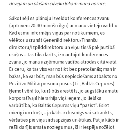
devējam un plašam cilvēku lokam manā nozarē:
Sākotnēji es plānoju izveidot konferences zvanu
(aptuveni 20-30 minūšu ilgu) ar manu vietējo vadību.
Kad esmu informējis viņus par notikumiem, es
vēlētos uzrunāt Ģenerāldirektoru/Finanšu
direktoru/Izpilddirektoru un viņu tiešā pakļautībā
esošos – tas tiks darīts, izmantojot konferences
zvanu, jo mana uzņēmuma vadība atrodas citā vietā.
Es ceru, ka tas viss var notikt bez pretošanās; man ir
bažas, ka var būt, man būs nepieciešams atbalsts no
Pozitīvo Militārpersonu puses (t.i., Baltās Cepures).
Ņemot vērā to, kurš būs arestēts, jo augstāku amatu
korporatīvajā hierarhija viņš ieņem, jo lielāka
varbūtība, ka Baltās Cepures viņu “pazīst”. Esiet
mierīgi un droši, – ja kāds ir dusmīgs vai satraukts,
vēršaties pie viņa sirdsapziņas un ētikas. Pat ja kāds ir
reāli darījis amata noziegumus, šī ir iespēja nožēlot