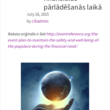
pārlādēšanās laikā
July 16, 2015
by
clbadmin
Raksta oriģināls ir šeit
http://eventreference.org/the-
event-plan-to-maintain-the-safety-and-well-being-of-
the-populace-during-the-financial-reset/