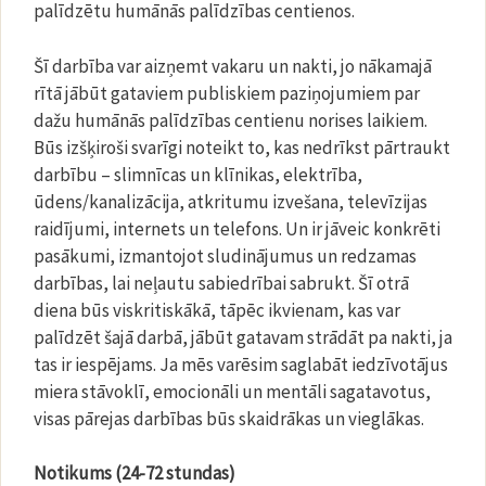
palīdzētu humānās palīdzības centienos.
Šī darbība var aizņemt vakaru un nakti, jo nākamajā
rītā jābūt gataviem publiskiem paziņojumiem par
dažu humānās palīdzības centienu norises laikiem.
Būs izšķiroši svarīgi noteikt to, kas nedrīkst pārtraukt
darbību – slimnīcas un klīnikas, elektrība,
ūdens/kanalizācija, atkritumu izvešana, televīzijas
raidījumi, internets un telefons. Un ir jāveic konkrēti
pasākumi, izmantojot sludinājumus un redzamas
darbības, lai neļautu sabiedrībai sabrukt. Šī otrā
diena būs viskritiskākā, tāpēc ikvienam, kas var
palīdzēt šajā darbā, jābūt gatavam strādāt pa nakti, ja
tas ir iespējams. Ja mēs varēsim saglabāt iedzīvotājus
miera stāvoklī, emocionāli un mentāli sagatavotus,
visas pārejas darbības būs skaidrākas un vieglākas.
Notikums (24-72 stundas)