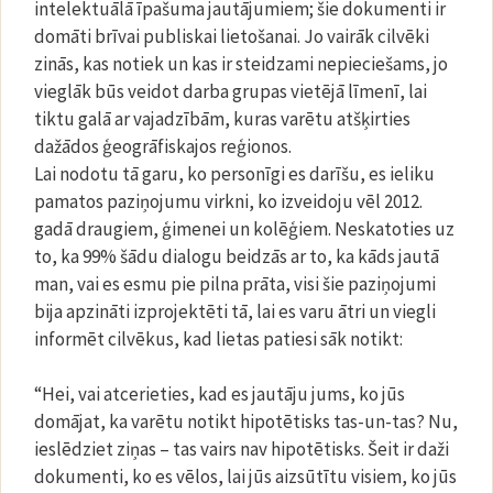
intelektuālā īpašuma jautājumiem; šie dokumenti ir
domāti brīvai publiskai lietošanai. Jo vairāk cilvēki
zinās, kas notiek un kas ir steidzami nepieciešams, jo
vieglāk būs veidot darba grupas vietējā līmenī, lai
tiktu galā ar vajadzībām, kuras varētu atšķirties
dažādos ģeogrāfiskajos reģionos.
Lai nodotu tā garu, ko personīgi es darīšu, es ieliku
pamatos paziņojumu virkni, ko izveidoju vēl 2012.
gadā draugiem, ģimenei un kolēģiem. Neskatoties uz
to, ka 99% šādu dialogu beidzās ar to, ka kāds jautā
man, vai es esmu pie pilna prāta, visi šie paziņojumi
bija apzināti izprojektēti tā, lai es varu ātri un viegli
informēt cilvēkus, kad lietas patiesi sāk notikt:
“Hei, vai atcerieties, kad es jautāju jums, ko jūs
domājat, ka varētu notikt hipotētisks tas-un-tas? Nu,
ieslēdziet ziņas – tas vairs nav hipotētisks. Šeit ir daži
dokumenti, ko es vēlos, lai jūs aizsūtītu visiem, ko jūs