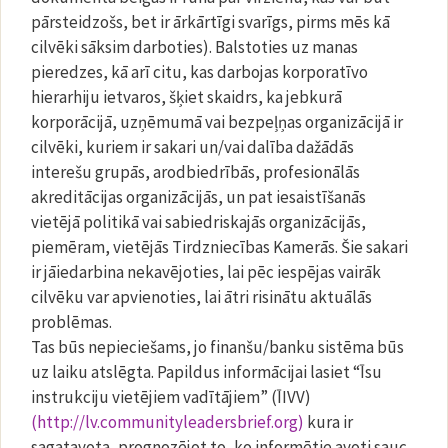
pārsteidzošs, bet ir ārkārtīgi svarīgs, pirms mēs kā
cilvēki sāksim darboties). Balstoties uz manas
pieredzes, kā arī citu, kas darbojas korporatīvo
hierarhiju ietvaros, šķiet skaidrs, ka jebkurā
korporācijā, uzņēmumā vai bezpeļņas organizācijā ir
cilvēki, kuriem ir sakari un/vai dalība dažādās
interešu grupās, arodbiedrībās, profesionālās
akreditācijas organizācijās, un pat iesaistīšanās
vietējā politikā vai sabiedriskajās organizācijās,
piemēram, vietējās Tirdzniecības Kamerās. Šie sakari
ir jāiedarbina nekavējoties, lai pēc iespējas vairāk
cilvēku var apvienoties, lai ātri risinātu aktuālās
problēmas.
Tas būs nepieciešams, jo finanšu/banku sistēma būs
uz laiku atslēgta. Papildus informācijai lasiet “Īsu
instrukciju vietējiem vadītājiem” (ĪIVV)
(http://lv.communityleadersbrief.org)
kura ir
sagatavota, prognozējot to, ko informētie avoti sauc