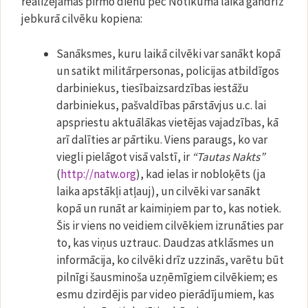
realizējamas pirmo dienu pēc Notikuma laikā gandrīz
jebkurā cilvēku kopiena:
Sanāksmes, kuru laikā cilvēki var sanākt kopā
un satikt militārpersonas, policijas atbildīgos
darbiniekus, tiesībaizsardzības iestāžu
darbiniekus, pašvaldības pārstāvjus u.c. lai
apspriestu aktuālākas vietējas vajadzības, kā
arī dalīties ar pārtiku. Viens paraugs, ko var
viegli pielāgot visā valstī, ir
“Tautas Nakts”
(
http://natw.org
), kad ielas ir nobloķēts (ja
laika apstākļi atļauj), un cilvēki var sanākt
kopā un runāt ar kaimiņiem par to, kas notiek.
Šis ir viens no veidiem cilvēkiem izrunāties par
to, kas viņus uztrauc. Daudzas atklāsmes un
informācija, ko cilvēki drīz uzzinās, varētu būt
pilnīgi šausminoša uzņēmīgiem cilvēkiem; es
esmu dzirdējis par video pierādījumiem, kas