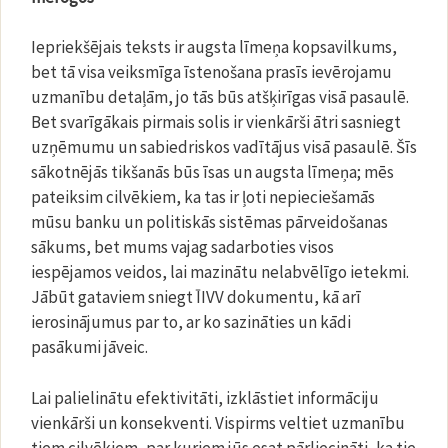
Iepriekšējais teksts ir augsta līmeņa kopsavilkums,
bet tā visa veiksmīga īstenošana prasīs ievērojamu
uzmanību detaļām, jo tās būs atšķirīgas visā pasaulē.
Bet svarīgākais pirmais solis ir vienkārši ātri sasniegt
uzņēmumu un sabiedriskos vadītājus visā pasaulē. Šīs
sākotnējās tikšanās būs īsas un augsta līmeņa; mēs
pateiksim cilvēkiem, ka tas ir ļoti nepieciešamās
mūsu banku un politiskās sistēmas pārveidošanas
sākums, bet mums vajag sadarboties visos
iespējamos veidos, lai mazinātu nelabvēlīgo ietekmi.
Jābūt gataviem sniegt ĪIVV dokumentu, kā arī
ierosinājumus par to, ar ko sazināties un kādi
pasākumi jāveic.
Lai palielinātu efektivitāti, izklāstiet informāciju
vienkārši un konsekventi. Vispirms veltiet uzmanību
tiem cilvēkiem, par kuriem jūs esat pārliecināti, ka tie