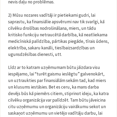
nevis daļu no problēmas.
2) Mūsu nozares vadītāji ir pietiekami gudri, lai
saprastu, ka finansiālie apsvērumi nav tik svarīgi, kā
cilvēku drošības nodrošināšana, miers, un tādu
kritisko funkciju netraucētā darbība, kā neatliekama
medicīniskā palīdzība, pārtikas piegāde, tīrais ūdens,
elektrība, sakaru kanāli, tiesībaizsardzības un
ugunsdzēsības dienesti, utt.
Līdz ar to katram uzņēmumam būtu jāizdara visu
iespējamo, lai “turēt gaismu ieslēgtu” galvenokārt,
un uztraukties par finansiālām sekām tad, kad miers
un klusums iestāsies. Bet es ceru, ka mans darba
devējs būs kā piemērs citiem, stiprinot ideju, ka katra
cilvēku organizācija var palīdzēt. Tam būtu jāveicina
citu uzņēmumu un organizāciju vairākumu sekot un
saskaņot uzņēmumu un vietējo vadītāju darbu, lai