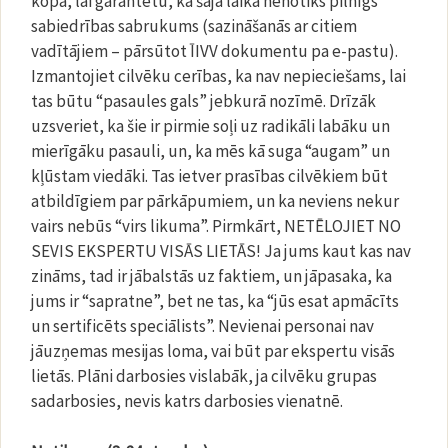
kopā, lai garantētu, ka šajā laikā nenotiks pilnīgs
sabiedrības sabrukums (sazināšanās ar citiem
vadītājiem – pārsūtot ĪIVV dokumentu pa e-pastu).
Izmantojiet cilvēku cerības, ka nav nepieciešams, lai
tas būtu “pasaules gals” jebkurā nozīmē. Drīzāk
uzsveriet, ka šie ir pirmie soļi uz radikāli labāku un
mierīgāku pasauli, un, ka mēs kā suga “augam” un
kļūstam viedāki. Tas ietver prasības cilvēkiem būt
atbildīgiem par pārkāpumiem, un ka neviens nekur
vairs nebūs “virs likuma”. Pirmkārt, NETĒLOJIET NO
SEVIS EKSPERTU VISĀS LIETĀS! Ja jums kaut kas nav
zināms, tad ir jābalstās uz faktiem, un jāpasaka, ka
jums ir “sapratne”, bet ne tas, ka “jūs esat apmācīts
un sertificēts speciālists”. Nevienai personai nav
jāuzņemas mesijas loma, vai būt par ekspertu visās
lietās. Plāni darbosies vislabāk, ja cilvēku grupas
sadarbosies, nevis katrs darbosies vienatnē.