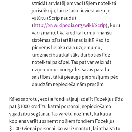
strādāt ar vietējiem vadītājiem noteiktā
jurisdikcijā, lai uz laiku ieviest vietējo
valūtu (Scrip naudu)
(
http://en.wikipedia.org/wiki/Scrip
), kuru
var izmantot kā kredīta formu finanšu
sistēmas pārstartēšanas laikā. Kad to
pieņems lielākā daļa uzņēmumu,
tirdzniecība atkal sāks darboties līdz
noteiktai pakāpei. Tas pat var veicināt
uzņēmumus noregulēt savas parādu
saistības, tā kā pieaugs pieprasījums pēc
daudzām nepieciešamām precēm.
Kā es saprotu, esošie fondi atļauj izdalīt līdzekļus līdz
pat $1000 kredītu katrai personai, nepieciešamo
vajadzību segšanai. Tas varētu nozīmēt, ka katra
kopiena varētu saņemt no šiem fondiem līdzekļus
$1,000 vienai personai, ko var izmantot, lai atbalstītu