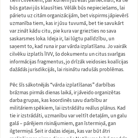
būs gatavi jūs klausīties. Vēlāk būs nepieciešams, lai
pārietu uz citām organizācijām, bet vispirms jāpievērš
uzmanība tiem, kas ir jūsu tuvumā, bet tie savukārt
var zināt kādu citu, pie kura var griezties no sava
saskarsmes loka. Ideja ir, lai lūgtu palīdzību, un
saņemt to, kad runa ir par vārda izplatīšanu. Jo vairāk
cilvēku izplatīs ĪIVV, šo dokumentu un citus svarīgas
informācijas fragmentus, jo drīzāk veidosies koalīcijas
dažādās jurisdikcijās, lai risinātu radušās problēmas.
Pēc šīs sākotnējās “vārda izplatīšanas” darbības
brāzmas pirmās dienas laikā, ir jāveido organizētas
darba grupas, kas koordinēs savu darbību ar
militāriem spēkiem, lai izstrādātu reālus plānus. Kad
tie ir izstrādāti, uzmanību var veltīt detaļām, un galu
galā – pārējiem risinājumiem, gan īstermiņā, gan
ilgtermiņā. Šeit ir dažas idejas, kas var būt ātri