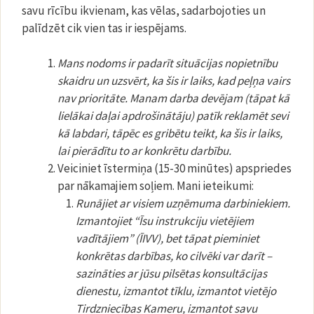
savu rīcību ikvienam, kas vēlas, sadarbojoties un
palīdzēt cik vien tas ir iespējams.
Mans nodoms ir padarīt situācijas nopietnību
skaidru un uzsvērt, ka šis ir laiks, kad peļņa vairs
nav prioritāte.
Manam darba devējam
(tāpat kā
lielākai daļai apdrošinātāju)
patīk reklamēt sevi
kā labdari, tāpēc es gribētu teikt, ka šis ir laiks,
lai pierādītu to ar konkrētu darbību.
Veiciniet īstermiņa (15-30 minūtes) apspriedes
par nākamajiem soļiem. Mani ieteikumi:
Runājiet ar visiem uzņēmuma darbiniekiem.
Izmantojiet “Īsu instrukciju vietējiem
vadītājiem” (ĪIVV), bet tāpat pieminiet
konkrētas darbības, ko cilvēki var darīt –
sazināties ar jūsu pilsētas konsultācijas
dienestu, izmantot tīklu, izmantot vietējo
Tirdzniecības Kameru, izmantot savu