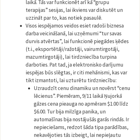
laikā. Tās var funkcionēt arī kā “grupu
terapijas” sesijas, lai ikviens var diskutēt un
uzzināt par to, kas notiek pasaulē.
Visos iespējamos veidos esiet radoši biznesa
darba veicināšanā, lai uzņēmumi “tur savas
durvis atvērtas”, lai funkcionē piegādes ķēdes
(t.i., eksportētāji/ražotāji, vairumtirgotāji,
mazumtirgotāji), lai tirdzniecība turpina
darboties. Pat tad, ja elektronisko darījumu
iespējas būs slēgtas, ir citi mehānismi, kas var
tikt izmantoti, lai uzturētu tirdzniecību:
Uzraudzīt cenu dinamiku un novērst “cenu
lēcienus”. Piemēram, 9/11 laikā Ņujorkā
gāzes cena pieauga no apmēram $1.00 līdz
$6.00. Tur bija milzīga panika, un
automašīnas bija nostājušās garās rindās. Ir
nepieciešams, redzot šāda tipa parādības,
nekavējoties tās izbeigt, lai nepieļautu