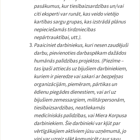
pasākumus, kur tiesībaizsardzības un/vai
citi eksperti var runāt, kas veido vietējo
kartības sargu grupas, kas izstrādā plānus
nepieciešamās tirdzniecības
nepārtrauktībai, utt.).
Paaiciniet darbiniekus, kuri nesen zaudējuši
darbu, pievienoties darbaspēkam dažādos
humānās palīdzības projektos. (Piezīme –
tas īpaši attiecās uz bijušiem darbiniekiem,
kuriem ir pieredze vai sakari ar bezpeļņas
organizācijām, piemēram, pārtikas un
ēdienu piegādes dienestiem, vai arī uz
bijušiem zemessargiem, militārpersonām,
tiesībaizsardzības, neatliekamās
medicīniskās palīdzības, vai Miera Korpusa
darbiniekiem. Šie darbinieki var kļūt par
vērtīgākajiem aktīviem jūsu uzņēmumā, jo
viņi var uzreiz sākt komunicēt caur savu