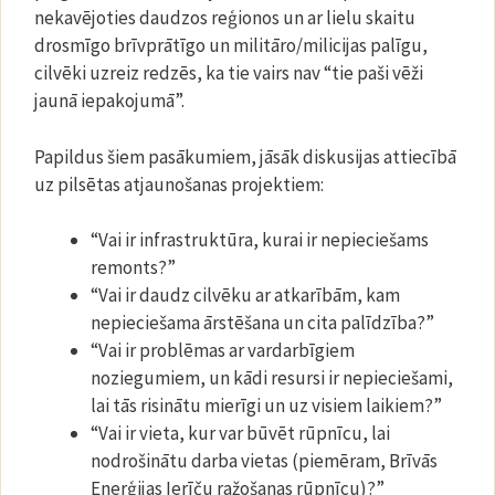
nekavējoties daudzos reģionos un ar lielu skaitu
drosmīgo brīvprātīgo un militāro/milicijas palīgu,
cilvēki uzreiz redzēs, ka tie vairs nav “tie paši vēži
jaunā iepakojumā”.
Papildus šiem pasākumiem, jāsāk diskusijas attiecībā
uz pilsētas atjaunošanas projektiem:
“Vai ir infrastruktūra, kurai ir nepieciešams
remonts?”
“Vai ir daudz cilvēku ar atkarībām, kam
nepieciešama ārstēšana un cita palīdzība?”
“Vai ir problēmas ar vardarbīgiem
noziegumiem, un kādi resursi ir nepieciešami,
lai tās risinātu mierīgi un uz visiem laikiem?”
“Vai ir vieta, kur var būvēt rūpnīcu, lai
nodrošinātu darba vietas (piemēram, Brīvās
Enerģijas Ierīču ražošanas rūpnīcu)?”