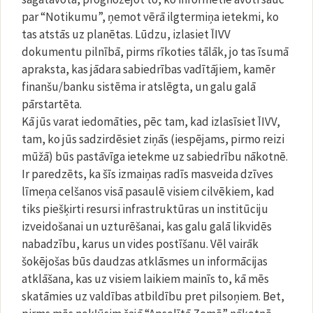
par “Notikumu”, ņemot vērā ilgtermiņa ietekmi, ko
tas atstās uz planētas. Lūdzu, izlasiet ĪIVV
dokumentu pilnībā, pirms rīkoties tālāk, jo tas īsumā
apraksta, kas jādara sabiedrības vadītājiem, kamēr
finanšu/banku sistēma ir atslēgta, un galu galā
pārstartēta.
Kā jūs varat iedomāties, pēc tam, kad izlasīsiet ĪIVV,
tam, ko jūs sadzirdēsiet ziņās (iespējams, pirmo reizi
mūžā) būs pastāvīga ietekme uz sabiedrību nākotnē.
Ir paredzēts, ka šīs izmaiņas radīs masveida dzīves
līmeņa celšanos visā pasaulē visiem cilvēkiem, kad
tiks piešķirti resursi infrastruktūras un institūciju
izveidošanai un uzturēšanai, kas galu galā likvidēs
nabadzību, karus un vides postīšanu. Vēl vairāk
šokējošas būs daudzas atklāsmes un informācijas
atklāšana, kas uz visiem laikiem mainīs to, kā mēs
skatāmies uz valdības atbildību pret pilsoņiem. Bet,