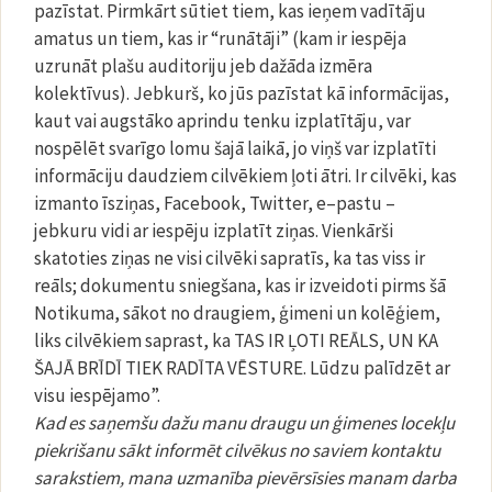
pazīstat. Pirmkārt sūtiet tiem, kas ieņem vadītāju
amatus un tiem, kas ir “runātāji” (kam ir iespēja
uzrunāt plašu auditoriju jeb dažāda izmēra
kolektīvus). Jebkurš, ko jūs pazīstat kā informācijas,
kaut vai augstāko aprindu tenku izplatītāju, var
nospēlēt svarīgo lomu šajā laikā, jo viņš var izplatīti
informāciju daudziem cilvēkiem ļoti ātri. Ir cilvēki, kas
izmanto īsziņas, Facebook, Twitter, e–pastu –
jebkuru vidi ar iespēju izplatīt ziņas. Vienkārši
skatoties ziņas ne visi cilvēki sapratīs, ka tas viss ir
reāls; dokumentu sniegšana, kas ir izveidoti pirms šā
Notikuma, sākot no draugiem, ģimeni un kolēģiem,
liks cilvēkiem saprast, ka TAS IR ĻOTI REĀLS, UN KA
ŠAJĀ BRĪDĪ TIEK RADĪTA VĒSTURE. Lūdzu palīdzēt ar
visu iespējamo”.
Kad es saņemšu dažu manu draugu un ģimenes locekļu
piekrišanu sākt informēt cilvēkus no saviem kontaktu
sarakstiem, mana uzmanība pievērsīsies manam darba