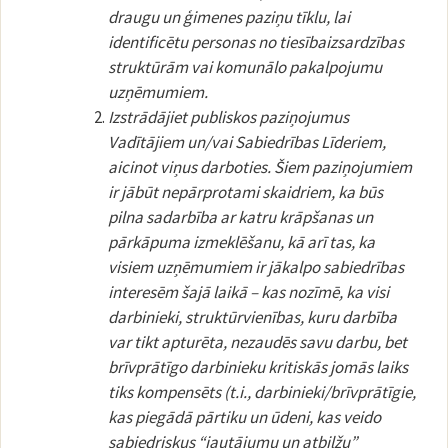
draugu un ģimenes paziņu tīklu, lai
identificētu personas no tiesībaizsardzības
struktūrām vai komunālo pakalpojumu
uzņēmumiem.
Izstrādājiet publiskos paziņojumus
Vadītājiem un/vai Sabiedrības Līderiem,
aicinot viņus darboties. Šiem paziņojumiem
ir jābūt nepārprotami skaidriem, ka būs
pilna sadarbība ar katru krāpšanas un
pārkāpuma izmeklēšanu, kā arī tas, ka
visiem uzņēmumiem ir jākalpo sabiedrības
interesēm šajā laikā – kas nozīmē, ka visi
darbinieki, struktūrvienības, kuru darbība
var tikt apturēta, nezaudēs savu darbu, bet
brīvprātīgo darbinieku kritiskās jomās laiks
tiks kompensēts (t.i., darbinieki/brīvprātīgie,
kas piegādā pārtiku un ūdeni, kas veido
sabiedriskus “jautājumu un atbilžu”