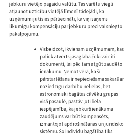
jebkuru vietējo pagaidu valūtu. Tas varētu viegli
atjaunot uzticību vietējā līmenī tādejādi, ka
uzņēmumi jutīsies pārliecināti, ka viņi saņems
likumīgu kompensāciju par jebkuru preci vai sniegto
pakalpojumu.
Visbeidzot, ikvienam uzņēmumam, kas
paliek atvērts jāsaglabā čeki vai citi
dokumenti, lai pēc tam atgūt zaudēto
ienākumu. Ņemot vērā, ka šī
pārstartēšana ir nepieciešama sakarā ar
noziedzīgu darbību nelielas, bet
astronomiski bagātas cilvēku grupas
visā pasaulē, pastāv ļoti liela
iespējamība, ka jebkurš ienākuma
zaudējums var būt kompensēts,
izmantojot apdrošināšanas un juridisko
sistēmu. Šo indivīdu bagātība tiks