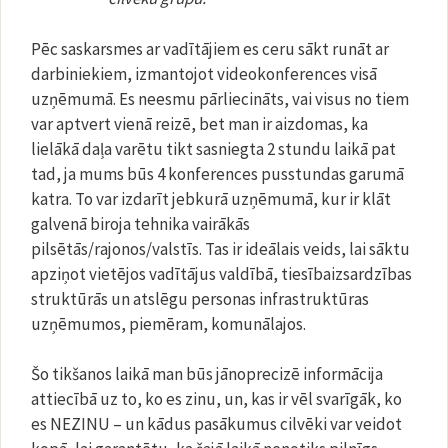
Pēc saskarsmes ar vadītājiem es ceru sākt runāt ar
darbiniekiem, izmantojot videokonferences visā
uzņēmumā. Es neesmu pārliecināts, vai visus no tiem
var aptvert vienā reizē, bet man ir aizdomas, ka
lielākā daļa varētu tikt sasniegta 2 stundu laikā pat
tad, ja mums būs 4 konferences pusstundas garumā
katra. To var izdarīt jebkurā uzņēmumā, kur ir klāt
galvenā biroja tehnika vairākās
pilsētās/rajonos/valstīs. Tas ir ideālais veids, lai sāktu
apziņot vietējos vadītājus valdībā, tiesībaizsardzības
struktūrās un atslēgu personas infrastruktūras
uzņēmumos, piemēram, komunālajos.
Šo tikšanos laikā man būs jānoprecizē informācija
attiecībā uz to, ko es zinu, un, kas ir vēl svarīgāk, ko
es NEZINU – un kādus pasākumus cilvēki var veidot